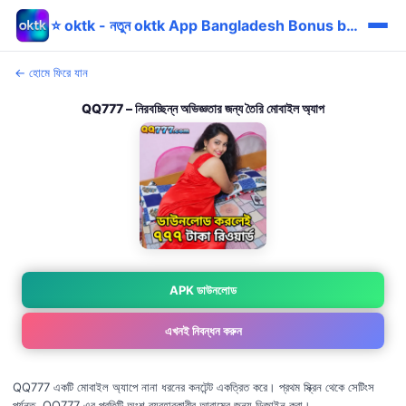
⭐ oktk - নতুন oktk App Bangladesh Bonus bKash
← হোমে ফিরে যান
QQ777 – নিরবচ্ছিন্ন অভিজ্ঞতার জন্য তৈরি মোবাইল অ্যাপ
APK ডাউনলোড
এখনই নিবন্ধন করুন
QQ777 একটি মোবাইল অ্যাপে নানা ধরনের কনটেন্ট একত্রিত করে। প্রথম স্ক্রিন থেকে সেটিংস
পর্যন্ত, QQ777 এর প্রতিটি অংশ ব্যবহারকারীর আরামের জন্য ডিজাইন করা।